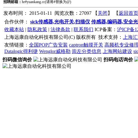
招聘邮箱：
hr#yuankang.cc(请将#替换为@)
发布时间： 2015-01-11 阅览次数：27097 【
关闭
】 【
返回首
合作伙伴：
sick传感器,光电开关,扫描仪
传感器,编码器,安全
收藏本站
|
隐私政策
|
法律条款
|
联系我们
ICP备案：
沪ICP备12
上海远康自动化科技有限公司(C) 版权所有
技术支持：
上海汇
友情链接：
全国POP广告安装
captron触摸开关
高频机专业修
Datalogic得利捷
Wenglor威格勒
崇左分类信息
上海网站建设
s
扫码微信询价
扫码电话询价