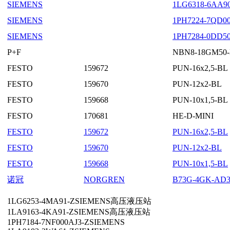
SIEMENS
1LG6318-6A
SIEMENS
1PH7224-7QD
SIEMENS
1PH7284-0DD
P+F
NBN8-18GM50-
FESTO
159672
PUN-16x2,5-BL
FESTO
159670
PUN-12x2-BL
FESTO
159668
PUN-10x1,5-BL
FESTO
170681
HE-D-MINI
FESTO
159672
PUN-16x2,5-BL
FESTO
159670
PUN-12x2-BL
FESTO
159668
PUN-10x1,5-BL
诺冠
NORGREN
B73G-4GK-AD
1LG6253-4MA91-ZSIEMENS高压液压站
1LA9163-4KA91-ZSIEMENS高压液压站
1PH7184-7NF000AJ3-ZSIEMENS