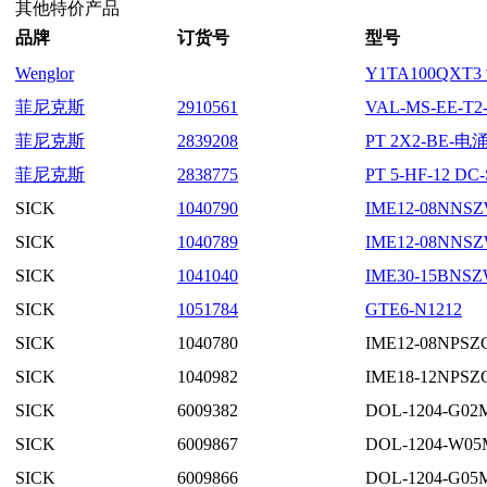
其他特价产品
品牌
订货号
型号
Wenglor
Y1TA100QX
菲尼克斯
2910561
VAL-MS-EE-T
菲尼克斯
2839208
PT 2X2-BE-
菲尼克斯
2838775
PT 5-HF-12
SICK
1040790
IME12-08NNS
SICK
1040789
IME12-08NNS
SICK
1041040
IME30-15BNSZ
SICK
1051784
GTE6-N1212
SICK
1040780
IME12-08NPSZ
SICK
1040982
IME18-12NPSZ
SICK
6009382
DOL-1204-G02
SICK
6009867
DOL-1204-W05
SICK
6009866
DOL-1204-G05