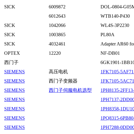
SICK
6009872
DOL-0804-G05
6012643
WTB140-P430
SICK
1042066
WL4S-3P2230
SICK
1003865
PL80A
SICK
4032461
Adapter AR60 for
OPTEX
12220
NF-DB01
西门子
6GK1901-1BB1
SIEMENS
高压电机
1FK7105-5A
SIEMENS
西门子变频器
1FK7105-5A
SIEMENS
西门子伺服电机选型
1PH8135-2FF1
SIEMENS
1PH7137-2D
SIEMENS
1PH8358-1DU
SIEMENS
1PQ8315-6PB8
SIEMENS
1PH7288-0DD