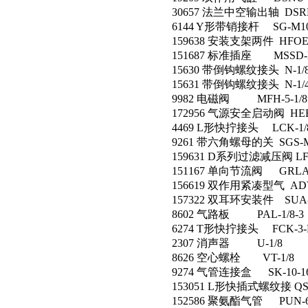
30657 法兰中空输出轴 DSRL-
6144 Y形带销接杆 SG-M10
159638 安装支架两件 HFOE-
151687 标准插座 MSSD-
15630 带倒钩螺纹接头 N-1/8-
15631 带倒钩螺纹接头 N-1/4-
9982 电磁阀 MFH-5-1
172956 气源安全启动阀 HEE-
4469 L形快拧接头 LCK-1/8
9261 带六角螺母的关 SGS-M
159631 D系列过滤减压阀 LFR-
151167 单向节流阀 GRLA-1
156619 双作用紧凑型气 ADVU
157322 双耳环安装件 SUA-
8602 气路板 PAL-1/8-3
6274 T形快拧接头 FCK-3-P
2307 消声器 U-1/8
8626 空心螺栓 VT-1/8
9274 气管连接盒 SK-10-1
153051 L形快插式螺纹接 QSL-
152586 聚氨酯气管 PUN-6