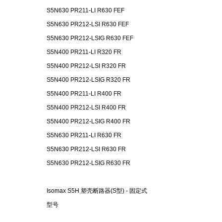
S5N630 PR211-LI R630 FEF
S5N630 PR212-LSI R630 FEF
S5N630 PR212-LSIG R630 FEF
S5N400 PR211-LI R320 FR
S5N400 PR212-LSI R320 FR
S5N400 PR212-LSIG R320 FR
S5N400 PR211-LI R400 FR
S5N400 PR212-LSI R400 FR
S5N400 PR212-LSIG R400 FR
S5N630 PR211-LI R630 FR
S5N630 PR212-LSI R630 FR
S5N630 PR212-LSIG R630 FR
Isomax S5H 塑壳断路器(S型) - 固定式
型号