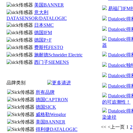
美国BANNER
易福门IF
意大利
DATASENSOR/DATALOGIC
Datalo
日本SMC
Datalo
德国IFM
Datalo
德国P+F
器
费斯托FESTO
施耐德Schneider Electric
Datalo
西门子SIEMENS
Datalo
Datalo
品牌类别
Datalogi
所有品牌
Datalog
德国CAPTRON
的可追溯性！
德国SICK
Datalo
威格勒Wenglor
染途径
美国BANNER
<<
<上一页
1
2
得利捷DATALOGIC