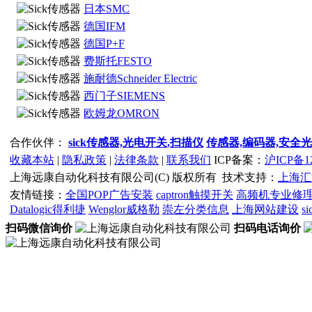
日本SMC
德国IFM
德国P+F
费斯托FESTO
施耐德Schneider Electric
西门子SIEMENS
欧姆龙OMRON
图尔克Turck
合作伙伴：
sick传感器,光电开关,扫描仪
传感器,编码器,安全
诺冠NORGREN
收藏本站
|
隐私政策
|
法律条款
|
联系我们
ICP备案：
沪ICP备12
菲尼克斯PHOENIX
上海远康自动化科技有限公司(C) 版权所有
技术支持：
上海汇
CONTACT
友情链接：
全国POP广告安装
captron触摸开关
高频机专业修
其他品牌
Datalogic得利捷
Wenglor威格勒
崇左分类信息
上海网站建设
s
扫码微信询价
扫码电话询价