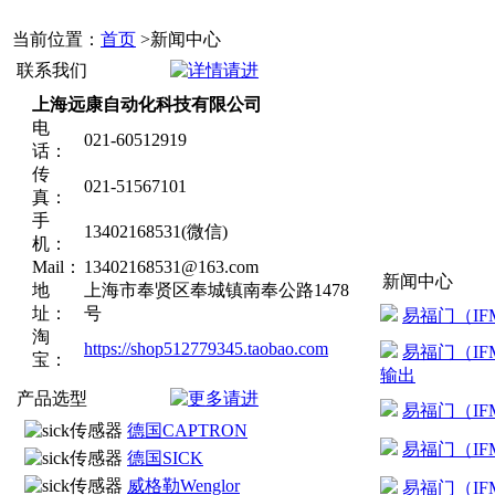
当前位置：
首页
>新闻中心
联系我们
上海远康自动化科技有限公司
电
021-60512919
话：
传
021-51567101
真：
手
13402168531(微信)
机：
Mail：
13402168531@163.com
新闻中心
地
上海市奉贤区奉城镇南奉公路1478
址：
号
易福门（I
淘
https://shop512779345.taobao.com
易福门（I
宝：
输出
产品选型
易福门（I
德国CAPTRON
易福门（I
德国SICK
威格勒Wenglor
易福门（I